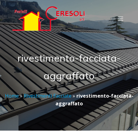
rivestimento-facciata-
aggraffato
Home
»
Rivestimenti Facciate
»
rivestimento-facciata-
aggraffato