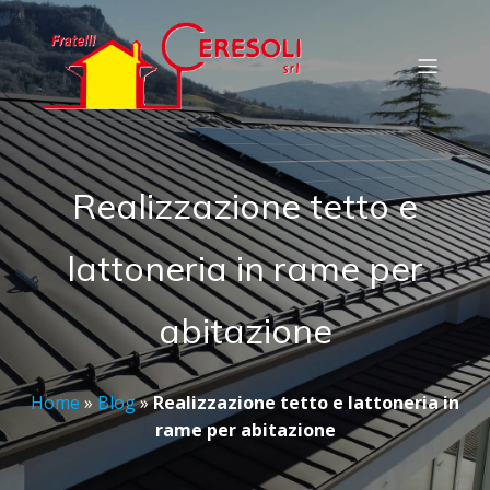
Realizzazione tetto e
lattoneria in rame per
abitazione
Home
»
Blog
»
Realizzazione tetto e lattoneria in
rame per abitazione