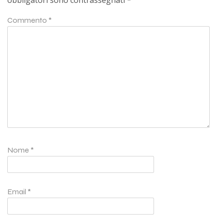
obbligatori sono contrassegnati
*
Commento
*
Nome
*
Email
*