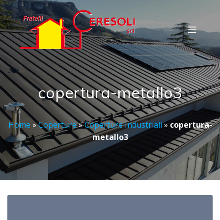
copertura-metallo3
Home
»
Coperture
»
Coperture Industriali
»
copertura-
metallo3