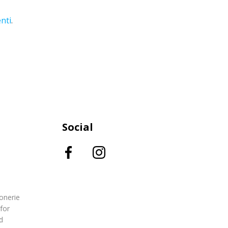
nti
.
Social
onerie
 for
d