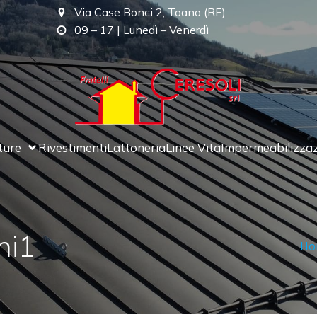
Via Case Bonci 2, Toano (RE)
09 – 17 | Lunedì – Venerdì
ture
Rivestimenti
Lattoneria
Linee Vita
Impermeabilizza
ni1
Ho