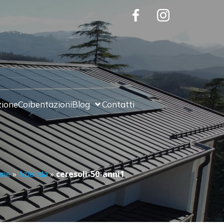
zione
Coibentazioni
Blog
Contatti
me
»
Azienda
»
ceresoli-50-anni1